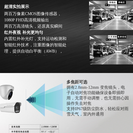
超清实拍展示
两百万像素
CMOS
图像传感器，
1080P FHD
高清视频输出
两百万高清镜头，还原真实瞬间
红外夜视
补光更均匀
内置红外补光灯，支持运动检测和
智能红外技术，注重图像的智能处
理，提供自动白平衡（
AWB
），
自动适应环境，实现理想的图像效
果
多焦距可选
拥有
2.8mm-12mm
变焦镜头，电
子自动对焦功能确保设备即插即
用，
无需手动调整，也无需担心因
操作失去对焦
支持
IP67
级防尘防水，轻松应对雨
雪天气，室内外通用